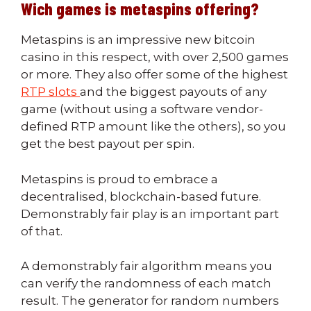
Wich games is metaspins offering?
Metaspins is an impressive new bitcoin
casino in this respect, with over 2,500 games
or more. They also offer some of the highest
RTP slots
and the biggest payouts of any
game (without using a software vendor-
defined RTP amount like the others), so you
get the best payout per spin.
Metaspins is proud to embrace a
decentralised, blockchain-based future.
Demonstrably fair play is an important part
of that.
A demonstrably fair algorithm means you
can verify the randomness of each match
result. The generator for random numbers