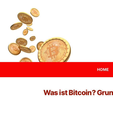
Skip
to
content
HOME
Was ist Bitcoin? Gru