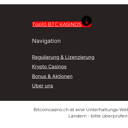
Top10 BTC KASINOS
Navigation
Regulierung & Lizenzierung
Krypto Casinos
Bonus & Aktionen
Uber uns
Bitcoincasino.ch ist eine Unterhaltungs-Web
Ländern - bitte überprüfen