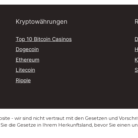
Kryptowährungen
R
Top 10 Bitcoin Casinos
D
Dogecoin
H
Ethereum
K
Litecoin
S
Ripple
site - wir sind nicht vertraut mit den Gesetzen und Vorschr
 Sie die Gesetze in Ihrem Herkunftsland, bevor Sie einen u