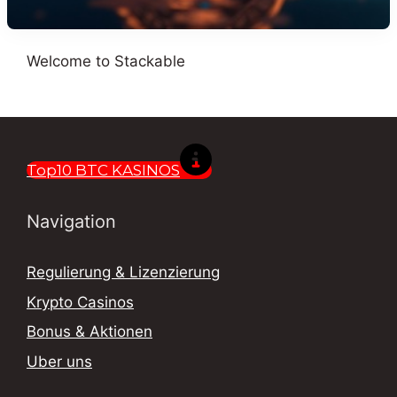
Welcome to Stackable
Top10 BTC KASINOS
Navigation
Regulierung & Lizenzierung
Krypto Casinos
Bonus & Aktionen
Uber uns