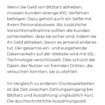
Wenn Sie Geld von BitStarz abheben,
müssen Kunden strenge KYC-Verfahren
befolgen. Dazu gehört auch ein Selfie mit
ihrem Personalausweis. Als zusätzliche
Vorsichtsmaßnahme sollten die Kunden
sicherstellen, dass sie sicher sind, indem sie
ihr Geld abheben, bevor es jemand anderes
tut. Der gesamte ein- und ausgehende
Datenverkehr auf der Website wird mit SSL-
Technologie verschlüsselt. Dies schützt die
Daten der Nutzer vor fremden Dritten, die
versuchen könnten, sie zu stehlen.
Im Vergleich zu anderen Glücksspielseiten
ist die Zeit zwischen Zahlungseingang bei
BitStarz und Auszahlung unglaublich kurz.
Die durchschnittliche Auszahlungszeit