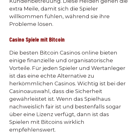
Kundenbetreuung. Diese Helden gehen die
extra Meile, damit sich die Spieler
willkommen fühlen, während sie ihre
Probleme lösen.
Casino Spiele mit Bitcoin
Die besten Bitcoin Casinos online bieten
einige finanzielle und organisatorische
Vorteile. Für jeden Spieler und Wertanleger
ist das eine echte Alternative zu
herkömmlichen Casinos. Wichtig ist bei der
Casinoauswahl, dass die Sicherheit
gewährleistet ist. Wenn das Spielhaus
nachweislich fair ist und bestenfalls sogar
über eine Lizenz verfügt, dann ist das
Spielen mit Bitcoins wirklich
empfehlenswert.